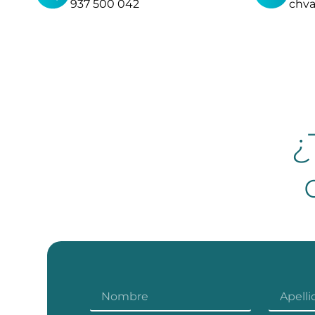
937 500 042
chv
¿